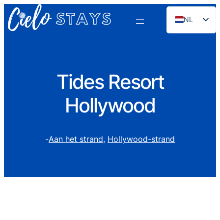
NL
EN
ES
PT
Tides Resort
FR
Hollywood
DE
RU
-
Aan het strand
, 
Hollywood-strand