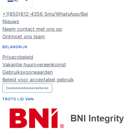
EN
+1(850)812-4356 Sms/WhatsApp/Bel
ES
Nieuws
Neem contact met ons op
PT
Ontmoet ons team
FR
BELANGRIJK
DE
Privacybeleid
RU
Vakantie huurovereenkomst
Gebruiksvoorwaarden
Beleid voor acceptabel gebruik
Cookievoorkeuren beheren
TROTS LID VAN: