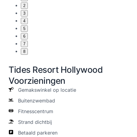
2
3
4
5
6
7
8
Tides Resort Hollywood
Voorzieningen
Gemakswinkel op locatie
Buitenzwembad
Fitnesscentrum
Strand dichtbij
Betaald parkeren