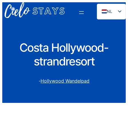
NL
EN
ES
PT
Costa Hollywood-
FR
strandresort
DE
RU
-
Hollywood Wandelpad