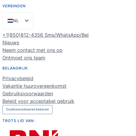
VERBINDEN
NL
EN
+1(850)812-4356 Sms/WhatsApp/Bel
ES
Nieuws
Neem contact met ons op
PT
Ontmoet ons team
FR
BELANGRIJK
DE
Privacybeleid
RU
Vakantie huurovereenkomst
Gebruiksvoorwaarden
Beleid voor acceptabel gebruik
Cookievoorkeuren beheren
TROTS LID VAN: