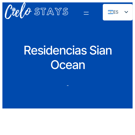
ES
EN
PT
FR
Residencias Sian
DE
Ocean
NL
RU
-