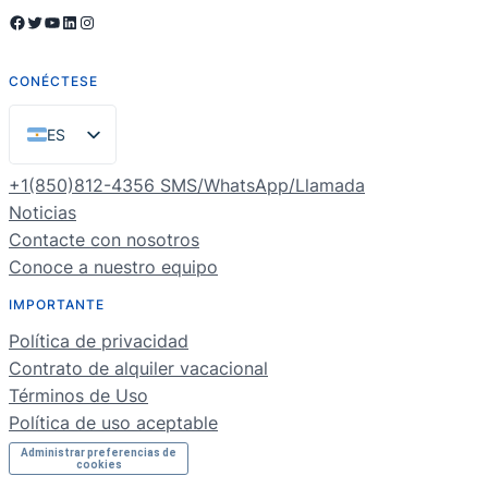
Facebook
Twitter
YouTube
LinkedIn
Instagram
CONÉCTESE
ES
EN
+1(850)812-4356 SMS/WhatsApp/Llamada
PT
Noticias
Contacte con nosotros
FR
Conoce a nuestro equipo
DE
IMPORTANTE
NL
Política de privacidad
RU
Contrato de alquiler vacacional
Términos de Uso
Política de uso aceptable
Administrar preferencias de
cookies