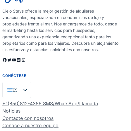
Cielo Stays ofrece la mejor gestión de alquileres
vacacionales, especializada en condominios de lujo y
propiedades frente al mar. Nos encargamos de todo, desde
el marketing hasta los servicios para huéspedes,
garantizando una experiencia excepcional tanto para los
propietarios como para los viajeros. Descubra un alojamiento
sin esfuerzo y estancias inolvidables con nosotros.
Facebook
Twitter
YouTube
LinkedIn
Instagram
CONÉCTESE
ES
EN
+1(850)812-4356 SMS/WhatsApp/Llamada
PT
Noticias
Contacte con nosotros
FR
Conoce a nuestro equipo
DE