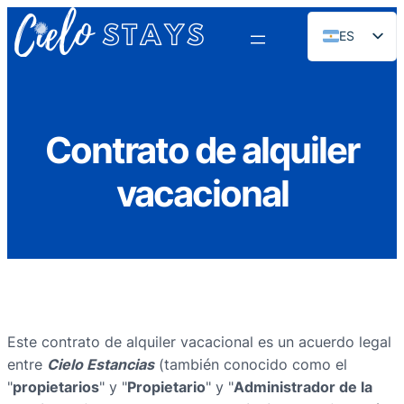
ES
EN
PT
FR
Contrato de alquiler
DE
vacacional
NL
RU
Este contrato de alquiler vacacional es un acuerdo legal
entre
Cielo Estancias
(también conocido como el
"
propietarios
" y "
Propietario
" y "
Administrador de la