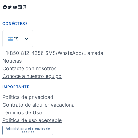
Facebook
Twitter
YouTube
LinkedIn
Instagram
CONÉCTESE
ES
EN
+1(850)812-4356 SMS/WhatsApp/Llamada
PT
Noticias
Contacte con nosotros
FR
Conoce a nuestro equipo
DE
IMPORTANTE
NL
Política de privacidad
RU
Contrato de alquiler vacacional
Términos de Uso
Política de uso aceptable
Administrar preferencias de
cookies