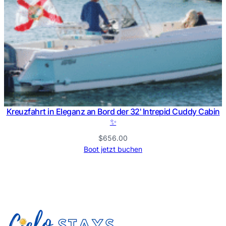
Kreuzfahrt in Eleganz an Bord der 32' Intrepid Cuddy Cabin
✨
$
656.00
Boot jetzt buchen