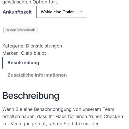
gewünschten Option fort.
s
Ankunftszeit
s
p
E
In den Warenkorb
a
a
r
n
Kategorie:
Dienstleistungen
l
Marken:
Cielo bleibt
n
y
Beschreibung
e
C
:
h
Zusätzliche Informationen
e
$
c
0
Beschreibung
k
.
I
Wenn Sie eine Benachrichtigung von unserem Team
n
0
erhalten haben, dass Ihr Haus für einen frühen Check-in
M
0
zur Verfügung steht, fahren Sie bitte mit der
e
b