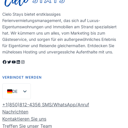
Cielo Stays bietet erstklassiges
Ferienvermietungsmanagement, das sich auf Luxus-
Eigentumswohnungen und Immobilien am Strand spezialisiert
hat. Wir kümmern uns um alles, vom Marketing bis zum
Gästeservice, und sorgen für ein außergewöhnliches Erlebnis
für Eigentümer und Reisende gleichermaßen. Entdecken Sie
müheloses Hosting und unvergessliche Aufenthalte mit uns.
Facebook
Twitter
YouTube
LinkedIn
Instagram
VERBINDET WERDEN
DE
EN
+1(850)812-4356 SMS/WhatsApp/Anruf
ES
Nachrichten
Kontaktieren Sie uns
PT
Treffen Sie unser Team