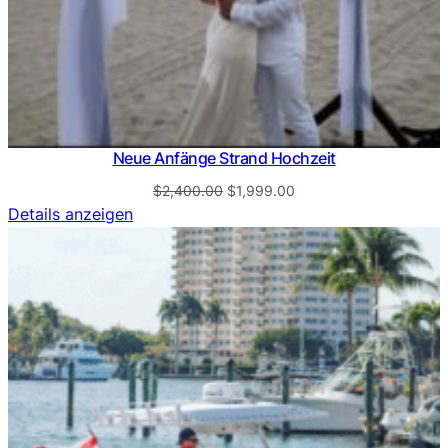
Neue Anfänge Strand Hochzeit
Ursprünglicher
Aktueller
$
2,400.00
$
1,999.00
Preis
Preis
Details anzeigen
war:
ist:
$2,400.00
$1,999.00.