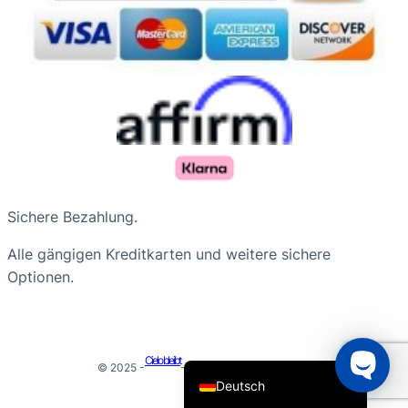
Русский
Sichere Bezahlung.
Nederlands
Alle gängigen Kreditkarten und weitere sichere
Français du Canada
Optionen.
Português do Brasil
Español de Argentina
English
Cielo bleibt
© 2025 -
- Alle Rechte vorbehalten
Deutsch