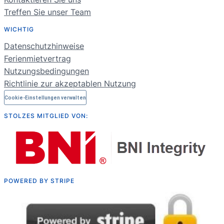
PT
Treffen Sie unser Team
FR
WICHTIG
NL
Datenschutzhinweise
RU
Ferienmietvertrag
Nutzungsbedingungen
Richtlinie zur akzeptablen Nutzung
Cookie-Einstellungen verwalten
STOLZES MITGLIED VON:
POWERED BY STRIPE