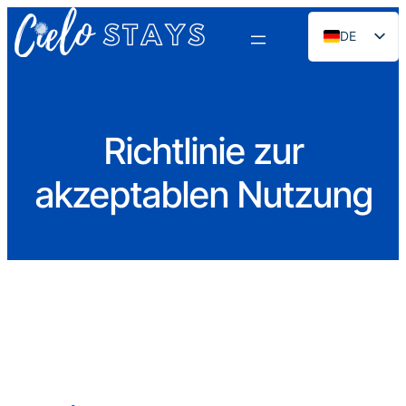
DE
EN
ES
PT
Richtlinie zur
FR
akzeptablen Nutzung
NL
RU