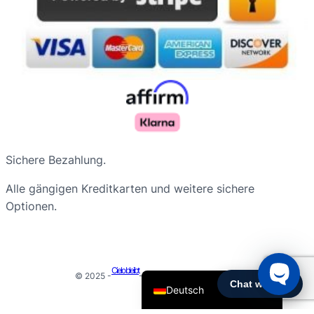
Русский
Sichere Bezahlung.
Nederlands
Alle gängigen Kreditkarten und weitere sichere
Français du Canada
Optionen.
Português do Brasil
Español de Argentina
English
Cielo bleibt
© 2025 -
- Alle Rechte vorbehalten
Deutsch