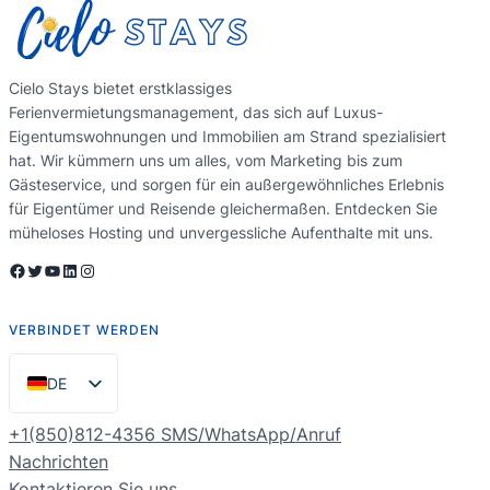
Cielo Stays bietet erstklassiges
Ferienvermietungsmanagement, das sich auf Luxus-
Eigentumswohnungen und Immobilien am Strand spezialisiert
hat. Wir kümmern uns um alles, vom Marketing bis zum
Gästeservice, und sorgen für ein außergewöhnliches Erlebnis
für Eigentümer und Reisende gleichermaßen. Entdecken Sie
müheloses Hosting und unvergessliche Aufenthalte mit uns.
Facebook
Twitter
YouTube
LinkedIn
Instagram
VERBINDET WERDEN
DE
EN
+1(850)812-4356 SMS/WhatsApp/Anruf
ES
Nachrichten
Kontaktieren Sie uns