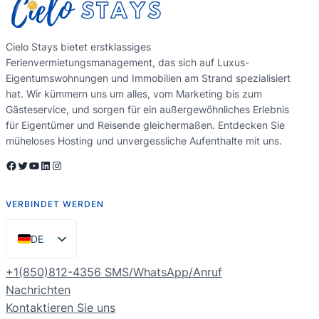
Cielo Stays bietet erstklassiges
Ferienvermietungsmanagement, das sich auf Luxus-
Eigentumswohnungen und Immobilien am Strand spezialisiert
hat. Wir kümmern uns um alles, vom Marketing bis zum
Gästeservice, und sorgen für ein außergewöhnliches Erlebnis
für Eigentümer und Reisende gleichermaßen. Entdecken Sie
müheloses Hosting und unvergessliche Aufenthalte mit uns.
Facebook
Twitter
YouTube
LinkedIn
Instagram
VERBINDET WERDEN
DE
EN
+1(850)812-4356 SMS/WhatsApp/Anruf
ES
Nachrichten
Kontaktieren Sie uns
PT