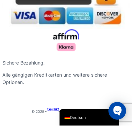
Русский
Sichere Bezahlung.
Nederlands
Alle gängigen Kreditkarten und weitere sichere
Français du Canada
Optionen.
Português do Brasil
Español de Argentina
English
Cielo bleibt
© 2025 -
- Alle Rechte vorbehalten
Deutsch