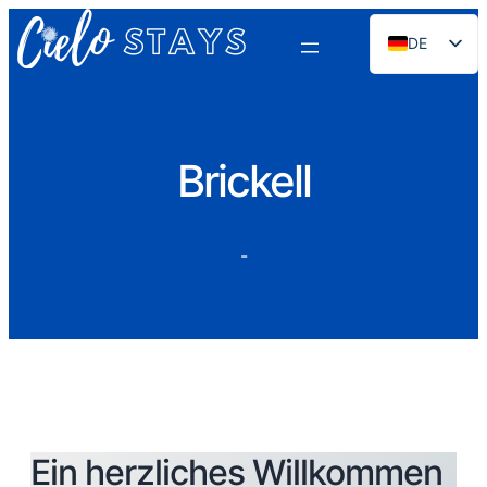
DE
EN
ES
PT
Brickell
FR
NL
-
RU
Ein herzliches Willkommen