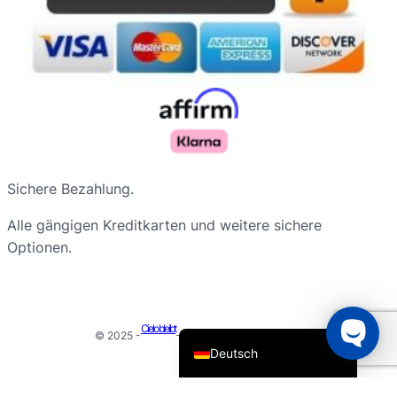
Русский
Sichere Bezahlung.
Nederlands
Alle gängigen Kreditkarten und weitere sichere
Français du Canada
Optionen.
Português do Brasil
Español de Argentina
English
Cielo bleibt
© 2025 -
- Alle Rechte vorbehalten
Deutsch