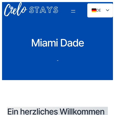
DE
EN
ES
PT
Miami Dade
FR
NL
-
RU
Ein herzliches Willkommen