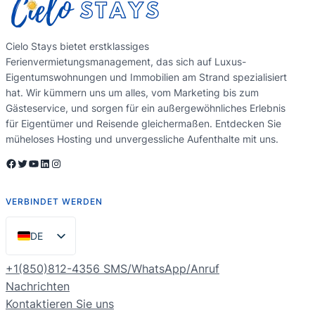
Cielo Stays bietet erstklassiges
Ferienvermietungsmanagement, das sich auf Luxus-
Eigentumswohnungen und Immobilien am Strand spezialisiert
hat. Wir kümmern uns um alles, vom Marketing bis zum
Gästeservice, und sorgen für ein außergewöhnliches Erlebnis
für Eigentümer und Reisende gleichermaßen. Entdecken Sie
müheloses Hosting und unvergessliche Aufenthalte mit uns.
Facebook
Twitter
YouTube
LinkedIn
Instagram
VERBINDET WERDEN
DE
EN
+1(850)812-4356 SMS/WhatsApp/Anruf
ES
Nachrichten
Kontaktieren Sie uns
PT