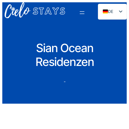
DE
EN
ES
PT
Sian Ocean
FR
Residenzen
NL
RU
-