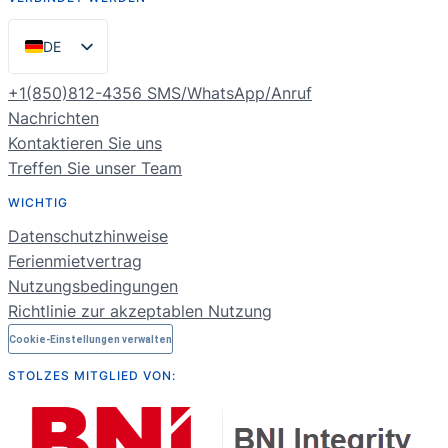
DE
EN
+1(850)812-4356 SMS/WhatsApp/Anruf
ES
Nachrichten
Kontaktieren Sie uns
PT
Treffen Sie unser Team
FR
WICHTIG
NL
Datenschutzhinweise
RU
Ferienmietvertrag
Nutzungsbedingungen
Richtlinie zur akzeptablen Nutzung
Cookie-Einstellungen verwalten
STOLZES MITGLIED VON: