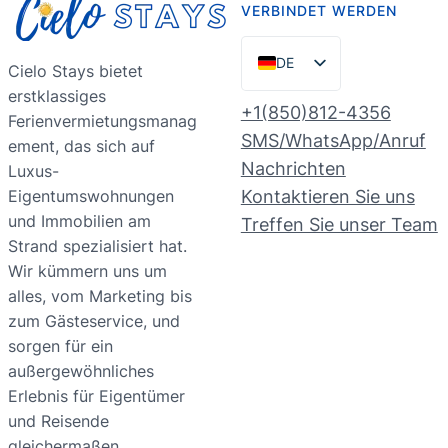
VERBINDET WERDEN
DE
Cielo Stays bietet
erstklassiges
EN
+1(850)812-4356
Ferienvermietungsmanag
ES
SMS/WhatsApp/Anruf
ement, das sich auf
PT
Nachrichten
Luxus-
Eigentumswohnungen
Kontaktieren Sie uns
FR
und Immobilien am
Treffen Sie unser Team
NL
Strand spezialisiert hat.
RU
Wir kümmern uns um
alles, vom Marketing bis
zum Gästeservice, und
sorgen für ein
außergewöhnliches
Erlebnis für Eigentümer
und Reisende
gleichermaßen.