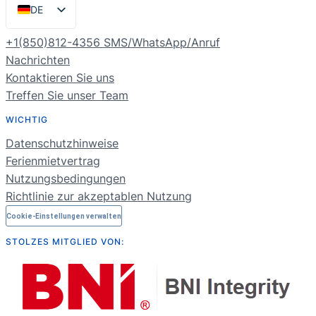
DE
EN
+1(850)812-4356 SMS/WhatsApp/Anruf
ES
Nachrichten
Kontaktieren Sie uns
PT
Treffen Sie unser Team
FR
WICHTIG
NL
Datenschutzhinweise
RU
Ferienmietvertrag
Nutzungsbedingungen
Richtlinie zur akzeptablen Nutzung
Cookie-Einstellungen verwalten
STOLZES MITGLIED VON: