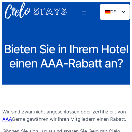
DE
EN
ES
PT
Bieten Sie in Ihrem Hotel
FR
einen AAA-Rabatt an?
NL
RU
Wir sind zwar nicht angeschlossen oder zertifiziert von
AAA
Gerne gewähren wir ihren Mitgliedern einen Rabatt.
Gönnen Sie sich Luxus und sparen Sie Geld mit Cielo