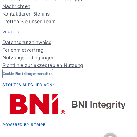
ES
Nachrichten
Kontaktieren Sie uns
PT
Treffen Sie unser Team
FR
WICHTIG
NL
Datenschutzhinweise
RU
Ferienmietvertrag
Nutzungsbedingungen
Richtlinie zur akzeptablen Nutzung
Cookie-Einstellungen verwalten
STOLZES MITGLIED VON:
POWERED BY STRIPE