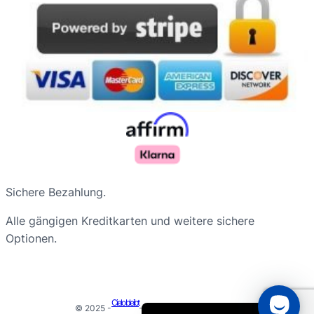
Русский
Sichere Bezahlung.
Nederlands
Alle gängigen Kreditkarten und weitere sichere
Français du Canada
Optionen.
Português do Brasil
Español de Argentina
English
Cielo bleibt
© 2025 -
- Alle Rechte vorbehalten