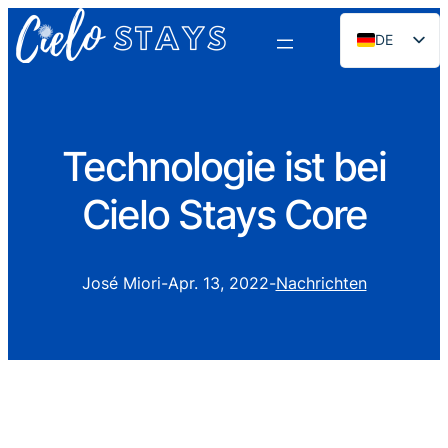
DE
EN
ES
PT
Technologie ist bei
FR
Cielo Stays Core
NL
RU
José Miori
-
Apr. 13, 2022
-
Nachrichten