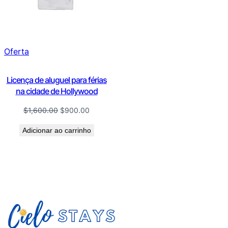
Produto
Oferta
em
promoção
Licença de aluguel para férias
na cidade de Hollywood
O
O
$
1,600.00
$
900.00
preço
preço
Adicionar ao carrinho
original
atual
era:
é:
$1,600.00.
$900.00.