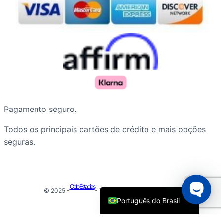
Русский
Pagamento seguro.
Nederlands
Todos os principais cartões de crédito e mais opções
Deutsch
seguras.
Français du Canada
Español de Argentina
English
Cielo Estadias
© 2025 -
- Todos os direitos reservados
Português do Brasil