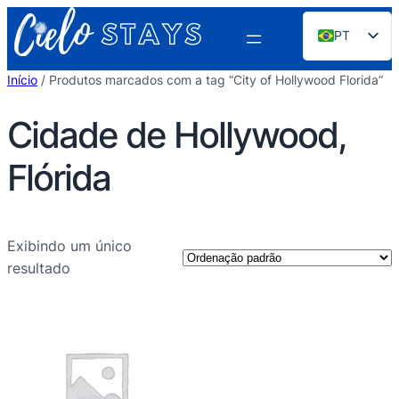
Pular
PT
para
o
EN
Início
/ Produtos marcados com a tag “City of Hollywood Florida”
conteúdo
ES
Cidade de Hollywood,
FR
DE
Flórida
NL
RU
Exibindo um único
resultado