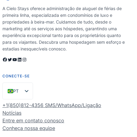
A Cielo Stays oferece administração de aluguel de férias de
primeira linha, especializada em condomínios de luxo e
propriedades à beira-mar. Cuidamos de tudo, desde o
marketing até os serviços aos hóspedes, garantindo uma
experiência excepcional tanto para os proprietários quanto
para os viajantes. Descubra uma hospedagem sem esforço e
estadias inesquecíveis conosco.
Facebook
Twitter
YouTube
LinkedIn
Instagram
CONECTE-SE
PT
EN
+1(850)812-4356 SMS/WhatsApp/Ligação
ES
Notícias
Entre em contato conosco
FR
Conheça nossa equipe
DE