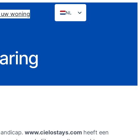
NL
s uw woning
EN
ES
PT
aring
FR
DE
RU
 handicap.
www.cielostays.com
heeft een