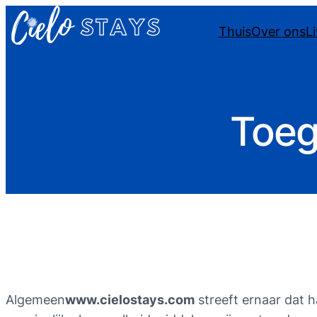
Thuis
Over ons
L
Toeg
Algemeen
www.cielostays.com
streeft ernaar dat 