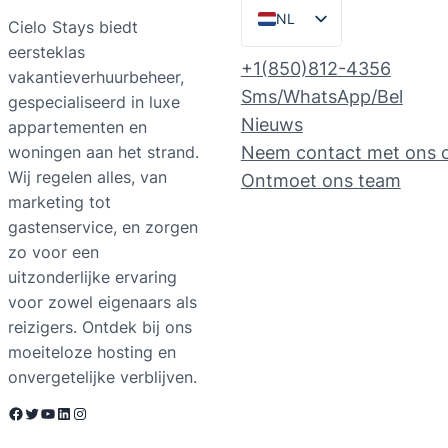
NL
Cielo Stays biedt
eersteklas
EN
+1(850)812-4356
vakantieverhuurbeheer,
ES
Sms/WhatsApp/Bel
gespecialiseerd in luxe
PT
Nieuws
appartementen en
woningen aan het strand.
Neem contact met ons 
FR
Wij regelen alles, van
Ontmoet ons team
DE
marketing tot
RU
gastenservice, en zorgen
zo voor een
uitzonderlijke ervaring
voor zowel eigenaars als
reizigers. Ontdek bij ons
moeiteloze hosting en
onvergetelijke verblijven.
Facebook
Twitter
YouTube
LinkedIn
Instagram