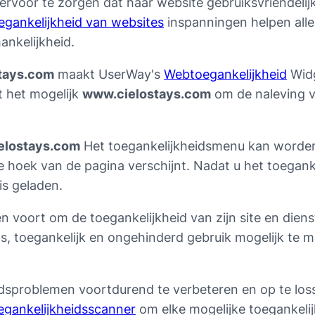
ervoor te zorgen dat haar website gebruiksvriendeli
egankelijkheid van websites
inspanningen helpen alle
ankelijkheid.
tays.com
maakt UserWay's
Webtoegankelijkheid
Widg
t het mogelijk
www.cielostays.com
om de naleving v
elostays.com
Het toegankelijkheidsmenu kan worden
e hoek van de pagina verschijnt. Nadat u het toegan
is geladen.
n voort om de toegankelijkheid van zijn site en dien
oos, toegankelijk en ongehinderd gebruik mogelijk t
idsproblemen voortdurend te verbeteren en op te lo
egankelijkheidsscanner
om elke mogelijke toegankelijk