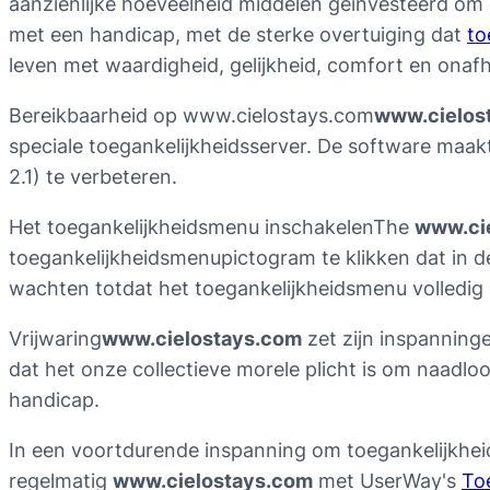
aanzienlijke hoeveelheid middelen geïnvesteerd om 
met een handicap, met de sterke overtuiging dat
to
leven met waardigheid, gelijkheid, comfort en onafh
Bereikbaarheid op www.cielostays.com
www.cielos
speciale toegankelijkheidsserver. De software maak
2.1) te verbeteren.
Het toegankelijkheidsmenu inschakelenThe
www.ci
toegankelijkheidsmenupictogram te klikken dat in d
wachten totdat het toegankelijkheidsmenu volledig 
Vrijwaring
www.cielostays.com
zet zijn inspanninge
dat het onze collectieve morele plicht is om naadl
handicap.
In een voortdurende inspanning om toegankelijkhe
regelmatig
www.cielostays.com
met UserWay's
To