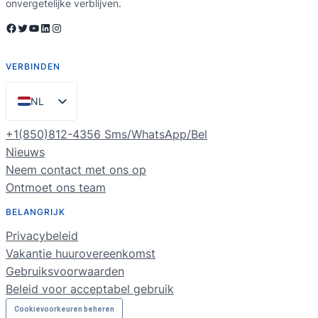
onvergetelijke verblijven.
Facebook
Twitter
YouTube
LinkedIn
Instagram
VERBINDEN
NL
EN
+1(850)812-4356 Sms/WhatsApp/Bel
ES
Nieuws
Neem contact met ons op
PT
Ontmoet ons team
FR
BELANGRIJK
DE
Privacybeleid
RU
Vakantie huurovereenkomst
Gebruiksvoorwaarden
Beleid voor acceptabel gebruik
Cookievoorkeuren beheren