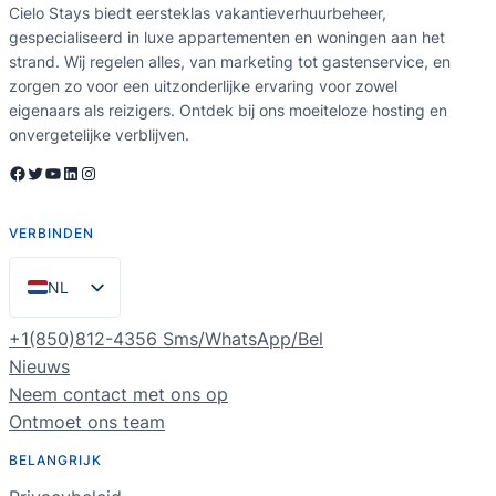
Cielo Stays biedt eersteklas vakantieverhuurbeheer,
gespecialiseerd in luxe appartementen en woningen aan het
strand. Wij regelen alles, van marketing tot gastenservice, en
zorgen zo voor een uitzonderlijke ervaring voor zowel
eigenaars als reizigers. Ontdek bij ons moeiteloze hosting en
onvergetelijke verblijven.
Facebook
Twitter
YouTube
LinkedIn
Instagram
VERBINDEN
NL
EN
+1(850)812-4356 Sms/WhatsApp/Bel
ES
Nieuws
Neem contact met ons op
PT
Ontmoet ons team
FR
BELANGRIJK
DE