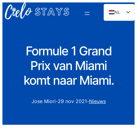
NL
EN
ES
PT
Formule 1 Grand
FR
Prix van Miami
DE
RU
komt naar Miami.
Jose Miori
-
29 nov 2021
-
Nieuws