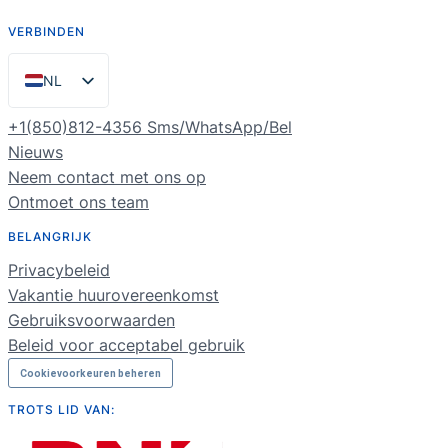
VERBINDEN
NL
EN
+1(850)812-4356 Sms/WhatsApp/Bel
ES
Nieuws
Neem contact met ons op
PT
Ontmoet ons team
FR
BELANGRIJK
DE
Privacybeleid
RU
Vakantie huurovereenkomst
Gebruiksvoorwaarden
Beleid voor acceptabel gebruik
Cookievoorkeuren beheren
TROTS LID VAN: