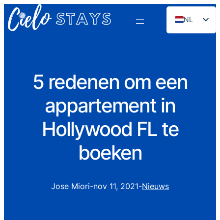
NL
EN
ES
PT
5 redenen om een
FR
appartement in
DE
RU
Hollywood FL te
boeken
Jose Miori
-
nov 11, 2021
-
Nieuws