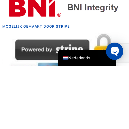
Русский
Deutsch
Français du Canada
MOGELIJK GEMAAKT DOOR STRIPE
Português do Brasil
Español de Argentina
English
Nederlands
Veilige betaling.
Alle belangrijke creditcards en meer veilige opties.