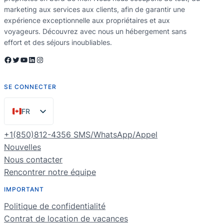
marketing aux services aux clients, afin de garantir une
expérience exceptionnelle aux propriétaires et aux
voyageurs. Découvrez avec nous un hébergement sans
effort et des séjours inoubliables.
Facebook
Twitter
YouTube
LinkedIn
Instagram
SE CONNECTER
FR
EN
+1(850)812-4356 SMS/WhatsApp/Appel
ES
Nouvelles
Nous contacter
PT
Rencontrer notre équipe
DE
IMPORTANT
NL
Politique de confidentialité
RU
Contrat de location de vacances