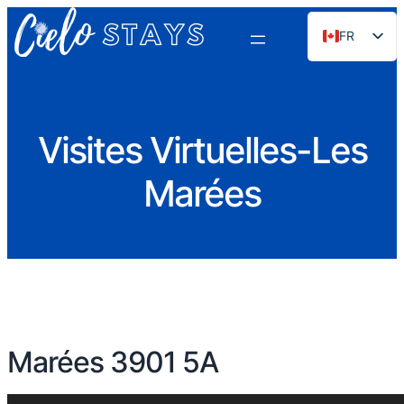
FR
EN
ES
PT
Visites Virtuelles-Les
DE
Marées
NL
RU
Marées 3901 5A