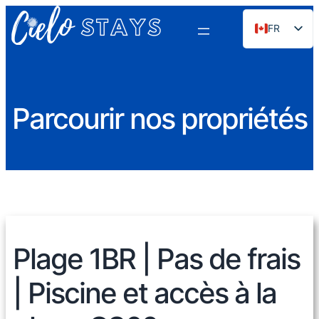
FR
EN
ES
PT
Parcourir nos propriétés
DE
NL
RU
Plage 1BR | Pas de frais
| Piscine et accès à la