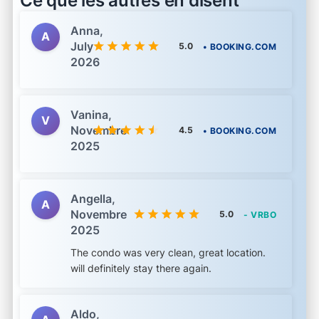
Ce que les autres en disent
Anna,
A
July
5.0
• BOOKING.COM
2026
Vanina,
V
Novembre
4.5
• BOOKING.COM
2025
Angella,
A
Novembre
5.0
- VRBO
2025
The condo was very clean, great location.
will definitely stay there again.
Aldo,