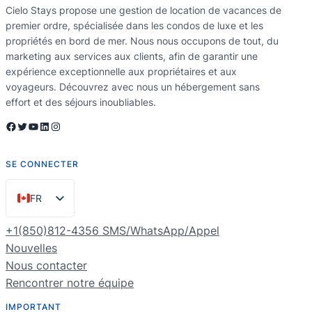
Cielo Stays propose une gestion de location de vacances de
premier ordre, spécialisée dans les condos de luxe et les
propriétés en bord de mer. Nous nous occupons de tout, du
marketing aux services aux clients, afin de garantir une
expérience exceptionnelle aux propriétaires et aux
voyageurs. Découvrez avec nous un hébergement sans
effort et des séjours inoubliables.
Facebook
Twitter
YouTube
LinkedIn
Instagram
SE CONNECTER
FR
EN
+1(850)812-4356 SMS/WhatsApp/Appel
ES
Nouvelles
Nous contacter
PT
Rencontrer notre équipe
DE
IMPORTANT