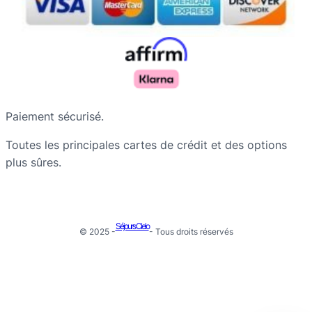
Paiement sécurisé.
Toutes les principales cartes de crédit et des options
plus sûres.
Séjours Cielo
Русский
© 2025 -
- Tous droits réservés
Nederlands
Deutsch
Português do Brasil