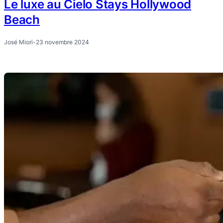
Le luxe au Cielo Stays Hollywood
Beach
José Miori
-
23 novembre 2024