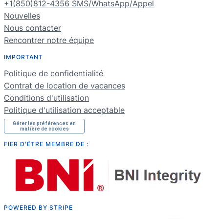
+1(850)812-4356 SMS/WhatsApp/Appel
ES
Nouvelles
Nous contacter
PT
Rencontrer notre équipe
DE
IMPORTANT
NL
Politique de confidentialité
RU
Contrat de location de vacances
Conditions d'utilisation
Politique d'utilisation acceptable
Gérer les préférences en
matière de cookies
FIER D'ÊTRE MEMBRE DE :
POWERED BY STRIPE