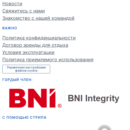
ES
Новости
Свяжитесь с нами
PT
Знакомство с нашей командой
FR
ВАЖНО
DE
Политика конфиденциальности
NL
Договор аренды для отдыха
Условия эксплуатации
Политика приемлемого использования
Управление настройками
файлов cookie
ГОРДЫЙ ЧЛЕН:
С ПОМОЩЬЮ СТРИПА