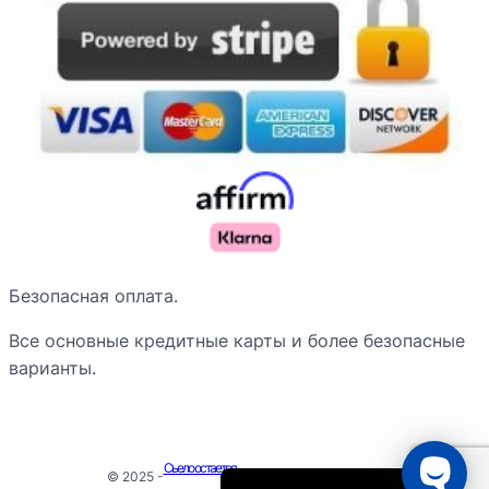
Nederlands
Безопасная оплата.
Deutsch
Все основные кредитные карты и более безопасные
Français du Canada
варианты.
Português do Brasil
Español de Argentina
English
Сьело остается
© 2025 -
- Все права защищены