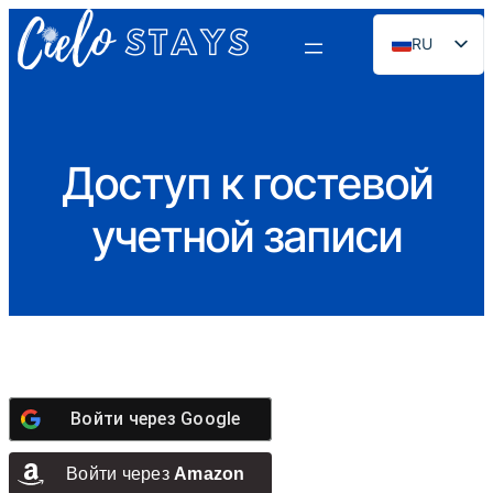
RU
EN
ES
PT
Доступ к гостевой
FR
учетной записи
DE
NL
Войти через
Google
Войти через
Amazon