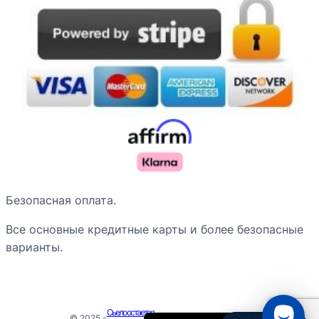
Nederlands
Безопасная оплата.
Deutsch
Все основные кредитные карты и более безопасные
Français du Canada
варианты.
Português do Brasil
Español de Argentina
English
Сьело остается
© 2025 -
- Все права защищены