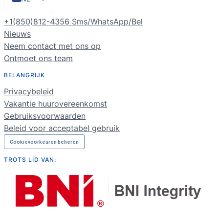
EN
+1(850)812-4356 Sms/WhatsApp/Bel
ES
Nieuws
Neem contact met ons op
PT
Ontmoet ons team
FR
BELANGRIJK
DE
Privacybeleid
RU
Vakantie huurovereenkomst
Gebruiksvoorwaarden
Beleid voor acceptabel gebruik
Cookievoorkeuren beheren
TROTS LID VAN: