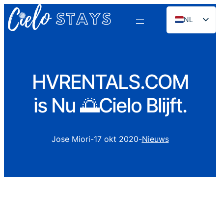
NL
EN
ES
PT
HVRENTALS.COM
FR
is Nu 🌅Cielo Blijft.
DE
RU
Jose Miori
-
17 okt 2020
-
Nieuws