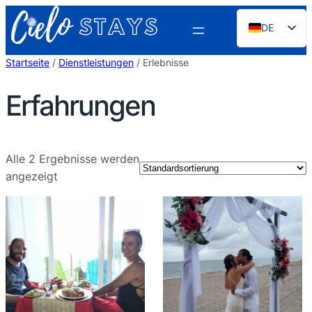
Zum
DE
Inhalt
springen
EN
Startseite
/
Dienstleistungen
/ Erlebnisse
ES
Erfahrungen
PT
FR
NL
Alle 2 Ergebnisse werden
RU
angezeigt