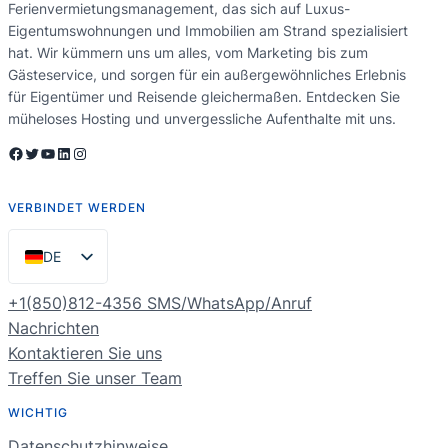
Ferienvermietungsmanagement, das sich auf Luxus-
Eigentumswohnungen und Immobilien am Strand spezialisiert
hat. Wir kümmern uns um alles, vom Marketing bis zum
Gästeservice, und sorgen für ein außergewöhnliches Erlebnis
für Eigentümer und Reisende gleichermaßen. Entdecken Sie
müheloses Hosting und unvergessliche Aufenthalte mit uns.
Facebook
Twitter
YouTube
LinkedIn
Instagram
VERBINDET WERDEN
DE
EN
+1(850)812-4356 SMS/WhatsApp/Anruf
ES
Nachrichten
Kontaktieren Sie uns
PT
Treffen Sie unser Team
FR
WICHTIG
NL
Datenschutzhinweise