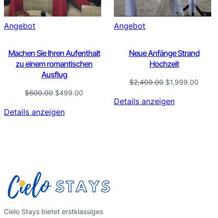
Produkt
Produkt
Angebot
Angebot
im
im
Angebot
Angebot
Machen Sie Ihren Aufenthalt
Neue Anfänge Strand
zu einem romantischen
Hochzeit
Ausflug
Ursprünglicher
Aktuel
$
2,400.00
$
1,999.00
Ursprünglicher
Aktueller
Preis
Preis
$
600.00
$
499.00
Details anzeigen
Preis
Preis
war:
ist:
Details anzeigen
war:
ist:
$2,400.00
$1,99
$600.00
$499.00.
Cielo Stays bietet erstklassiges